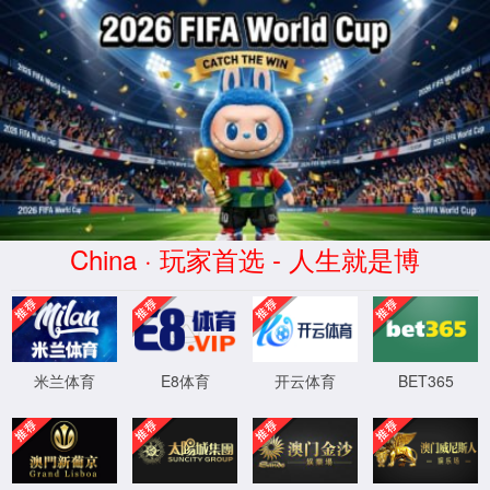
中国·yL23411永利(集团)有限公司官网
中文
电力能源
生物制药
金属冶炼
水处理
环保工程
石油化工
锂电新材料
行业应用
阀门应用专家 有价值的服务